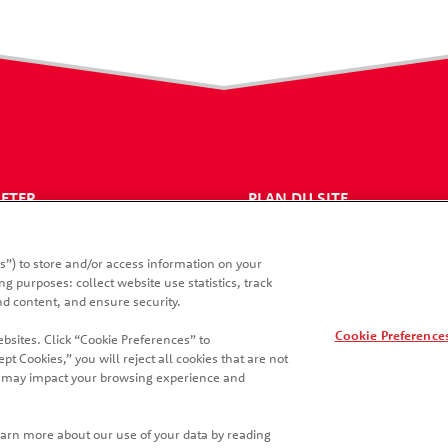
ETER
PLAN DU SITE
OINDRE
NEWSLETTER
s”) to store and/or access information on your
g purposes: collect website use statistics, track
d content, and ensure security.
Cookie Preference
ebsites. Click “Cookie Preferences” to
pt Cookies,” you will reject all cookies that are not
but may impact your browsing experience and
, marque de commerce de Kellogg Europe Trading Limited utilisé
ences
Avis de confidentialité
Conditions d'utilisation
Learn more about our use of your data by reading