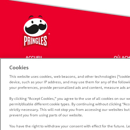
ACCUEIL
OÙ ACH
Cookies
PRODUITS
NOUS J
This website uses cookies, web beacons, and other technologies (“cookie
device, such as your IP address, and may use them for any of the followin
your preferences, provide personalized ads and content, measure ads an
By clicking “Accept Cookies,” you agree to the use of all cookies on our w
permit/disable different cookie types. By continuing without clicking “Acce
strictly necessary. This will not stop you from accessing our websites 
®, TM, © 2026
prevent you from using parts of our website.
Cookie Prefer
You have the right to withdraw your consent with effect for the future. 