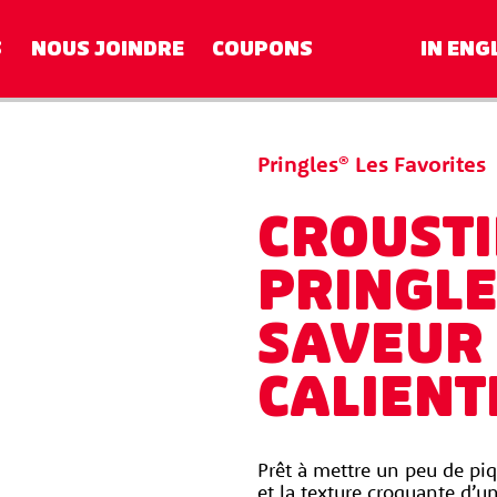
S
NOUS JOINDRE
COUPONS
IN ENG
Pringles® Les Favorites
CROUSTI
IE
PRINGLE
SAVEUR 
CALIENT
Prêt à mettre un peu de piq
et la texture croquante d’une