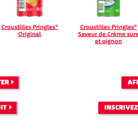
Croustilles Pringles®
Croustilles Pringles®
Original
Saveur de Crème sur
et oignon
TER
AF
GLES
®
GLES™
IT
INSCRIVEZ
DAR ET
ME SURE