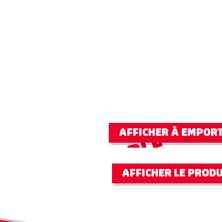
AFFICHER À EMPOR
PRIN
PORTABLE
ET COMPACT
MIN
AFFICHER LE PRODU
CHED
CRÈ