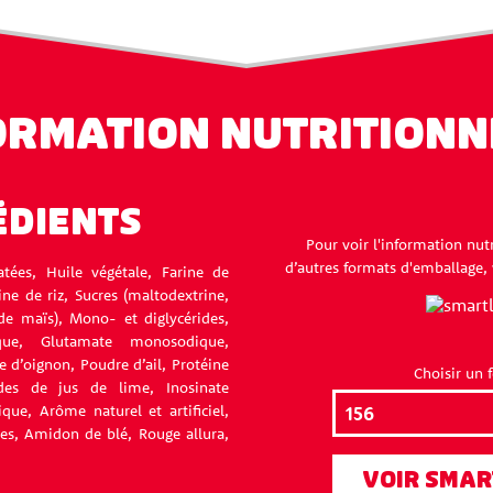
ORMATION NUTRITIONN
ÉDIENTS
Pour voir l'information nut
d’autres formats d'emballage, v
ées, Huile végétale, Farine de
e de riz, Sucres (maltodextrine,
 de maïs), Mono- et diglycérides,
ique, Glutamate monosodique,
 d’oignon, Poudre d’ail, Protéine
Choisir un 
des de jus de lime, Inosinate
que, Arôme naturel et artificiel,
ées, Amidon de blé, Rouge allura,
VOIR SMAR