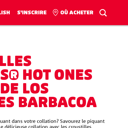
LISH
S'INSCRIRE
OÙ ACHETER
LLES
S® HOT ONES
DE LOS
ES BARBACOA
uant dans votre collation? Savourez le piquant 
 délicieuse collation avec les croustilles 