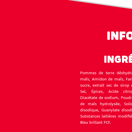
INF
INGR
Pommes de terre déshydrat
maïs, Amidon de maïs, Farin
sucre, extrait sec de sirop
Sel, Épices, Acide citr
Diacétate de sodium, Poudre
de maïs hydrolysée, Soli
disodique, Guanylate disodi
Substances laitières modifi
Bleu brillant FCF.