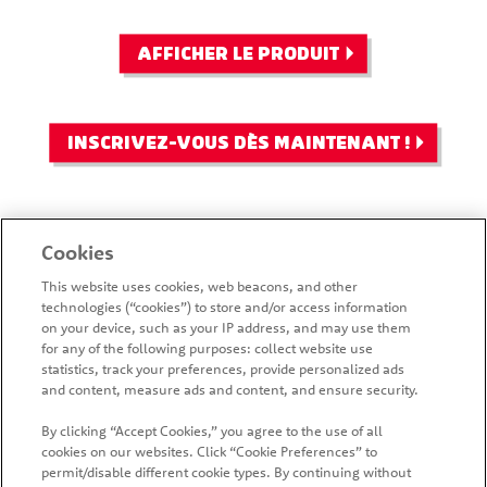
INSCRIVEZ-
PRINGLES
®
VOUS POUR
MINGLES™
AFFICHER LE PRODUIT
EN SAVOIR
CHEDDAR ET
PLUS SUR LES
CRÈME SURE
NOUVELLES
INSCRIVEZ-VOUS DÈS MAINTENANT !
SAVEURS ET
LES
PROMOTIONS
Cookies
This website uses cookies, web beacons, and other
technologies (“cookies”) to store and/or access information
on your device, such as your IP address, and may use them
for any of the following purposes: collect website use
statistics, track your preferences, provide personalized ads
and content, measure ads and content, and ensure security.
By clicking “Accept Cookies,” you agree to the use of all
ACCUEIL
PRODUITS
OÙ ACHETER
cookies on our websites. Click “Cookie Preferences” to
permit/disable different cookie types. By continuing without
NOUS JOINDRE
PLAN DU SITE
NEWSLETTER