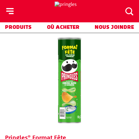
skip
to
main
content
PRODUITS
OÙ ACHETER
NOUS JOINDRE
Pringles® Format Fête