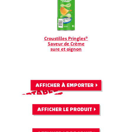
Croustilles Pringles®
Saveur de Crème
sure et oignon
AFFICHER À EMPORTER
PORTABLE
DÉCOUVREZ
ET COMPACT
DES SAVEURS
AFFICHER LE PRODUIT
DE L'ASIE
INSCRIVEZ-
PRINGLES
®
VOUS POUR
MINGLES™