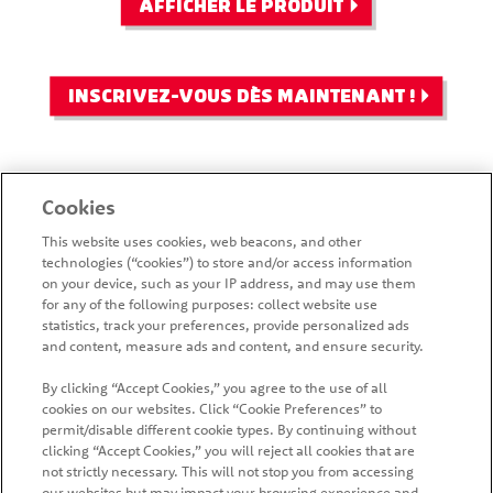
AFFICHER LE PRODUIT
EN SAVOIR
CHEDDAR ET
PLUS SUR LES
CRÈME SURE
NOUVELLES
INSCRIVEZ-VOUS DÈS MAINTENANT !
SAVEURS ET
LES
PROMOTIONS
Cookies
This website uses cookies, web beacons, and other
technologies (“cookies”) to store and/or access information
on your device, such as your IP address, and may use them
for any of the following purposes: collect website use
statistics, track your preferences, provide personalized ads
and content, measure ads and content, and ensure security.
By clicking “Accept Cookies,” you agree to the use of all
ACCUEIL
PRODUITS
OÙ ACHETER
cookies on our websites. Click “Cookie Preferences” to
permit/disable different cookie types. By continuing without
NOUS JOINDRE
PLAN DU SITE
NEWSLETTER
clicking “Accept Cookies,” you will reject all cookies that are
not strictly necessary. This will not stop you from accessing
COUPONS
our websites but may impact your browsing experience and