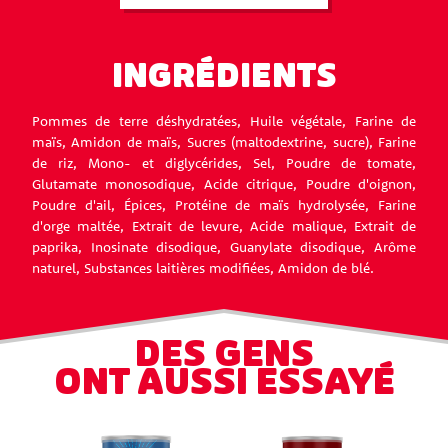
INGRÉDIENTS
Pommes de terre déshydratées, Huile végétale, Farine de
maïs, Amidon de maïs, Sucres (maltodextrine, sucre), Farine
de riz, Mono- et diglycérides, Sel, Poudre de tomate,
Glutamate monosodique, Acide citrique, Poudre d'oignon,
Poudre d'ail, Épices, Protéine de maïs hydrolysée, Farine
d'orge maltée, Extrait de levure, Acide malique, Extrait de
paprika, Inosinate disodique, Guanylate disodique, Arôme
naturel, Substances laitières modifiées, Amidon de blé.
DES GENS
ONT AUSSI ESSAYÉ