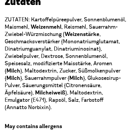
Zutaten
ZUTATEN: Kartoffelpüreepulver, Sonnenblumenöl,
Weizenmehl
Maismehl,
, Reismehl, Sauerrahm-
Weizenstärke
Zwiebel-Würzmischung (
,
Geschmacksverstärker {Mononatriumglutamat,
Dinatriumguanylat, Dinatriuminosinat},
Zwiebelpulver, Dextrose, Sonnenblumenöl,
Speisesalz, modifizierte Maisstärke, Aromen
Milch
{
}, Maltodextrin, Zucker, Süßmolkenpulver
Milch
Milch
{
}, Sauerrahmpulver {
}, Glukosesirup-
Pulver, Säuerungsmittel {Citronensäure,
Milcheiweiß
Äpfelsäure},
), Maltodextrin,
Emulgator (E471), Rapsöl, Salz, Farbstoff
(Annatto Norbixin).
May contains allergens