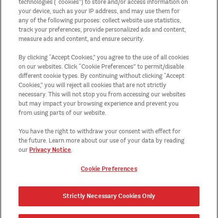
technologies (“cookies”) to store and/or access information on
your device, such as your IP address, and may use them for
any of the following purposes: collect website use statistics,
Impressum
track your preferences, provide personalized ads and content,
measure ads and content, and ensure security.
Teilnahmebedingungen der Aktionen
By clicking “Accept Cookies,” you agree to the use of all cookies
on our websites. Click “Cookie Preferences” to permit/disable
different cookie types. By continuing without clicking “Accept
Sitemap
Cookies,” you will reject all cookies that are not strictly
necessary. This will not stop you from accessing our websites
Land/Region
but may impact your browsing experience and prevent you
from using parts of our website.
Cookie Preferences
You have the right to withdraw your consent with effect for
the future. Learn more about our use of your data by reading
Privacy Notice
our
.
Cookie Preferences
Strictly Necessary Cookies Only
TM, ®, © 2026 KELLOGG Europe Trading Limited. Alle Rechte vorbehalten.