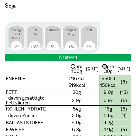
Soja
Energy
Fat
Saturates
Sugars
Salt
650kJ
9.0g
0.6g
156kcal
8
%
13
%
%
1
%
6
%
Nährwert
pro
pro
(%RI*)
(%RI*)
100g
30g
ENERGIE
2167kJ
650kJ
(8)
519kcal
156kcal
FETT
30g
9.0g
(13)
davon gesättigte
2.9g
0.9g
(5)
Fettsäuren
KOHLENHYDRATE
54g
16g
(6)
davon Zucker
2.0g
0.6g
(1)
BALLASTSTOFFE
4.0g
1.2g
EIWEISS
6.3g
1.9g
(4)