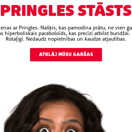
PRINGLES STĀSTS
ienas ar Pringles. Našķis, kas pamodina prātu, ne vien ga
s hiperboliskais paraboloīds, kas precīzi atbilst bundžai.
Rotaļīgi. Nedaudz nopietnības un kaudze atjautības.
ATKLĀJ MŪSU GARŠAS