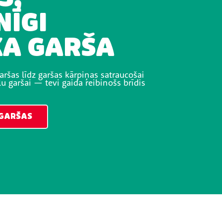
NĪGI
KA GARŠA
aršas līdz garšas kārpiņas satraucošai
u garšai — tevi gaida reibinošs brīdis
 GARŠAS