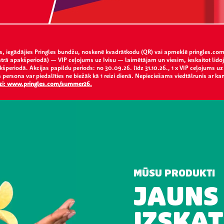
ītos, iegādājies Pringles bundžu, noskenē kvadrātkodu (QR) vai apmeklē pringles.com
 katrā apakšperiodā) — VIP ceļojums uz Ivisu — laimētājam un viesim, ieskaitot lid
kšperiodā. Akcijas papildu periods: no 30.09.26. līdz 31.10.26., 1 x VIP ceļojums u
 persona var piedalīties ne biežāk kā 1 reizi dienā. Nepieciešams viedtālrunis ar ka
edzi: www.pringles.com/summer26.
MŪSU PRODUKTI
JAUNS
IZSKAT