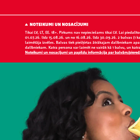
NOTEIKUMI UN NOSACĪJUMI
Tikai LV, LT, EE. 18+. Pirkums nav nepieciešams tikai LV. Lai piedal
01.07.26. līdz 15.08.26. un no 16.08.26. līdz 30.09.26. 2 balvas (1
laimētāja izvēles. Balvas tiek piešķirtas ātrākajam dalībniekam apa
dalībniekam. Katra persona var laimēt ne vairāk kā 1 balvu, un katra
Noteikumi un nosacījumi un papildu informācija par balvām/pier