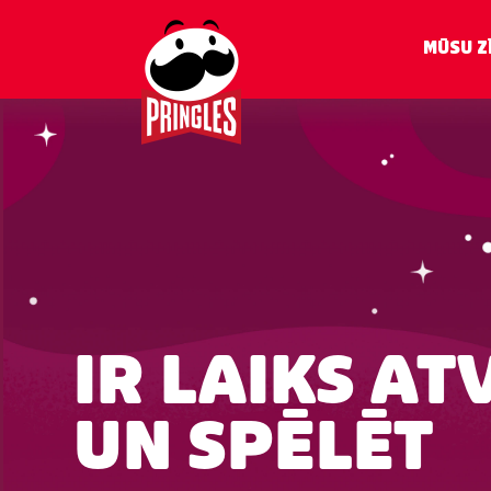
Pāriet
uz
MŪSU Z
galveno
saturu
IR LAIKS AT
UN SPĒLĒT