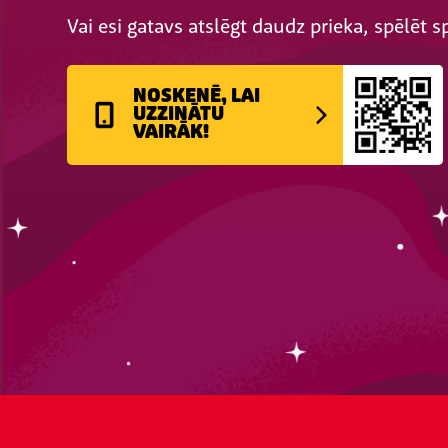
Vai esi gatavs atslēgt daudz prieka, spēlēt s
NOSKENĒ, LAI
UZZINĀTU
VAIRĀK!