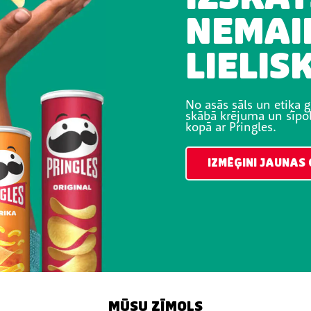
NEMAI
LIELIS
No asās sāls un etiķa g
skābā krējuma un sīpol
kopā ar Pringles.
IZMĒĢINI JAUNAS
MŪSU ZĪMOLS