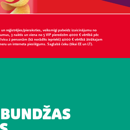
 un reģistrējies/pieraksties, veiksmīgi pabeidz izaicinājumu no
ojumus, 3 naktis un viena no 5 VIP pieredzēm 4000 € vērtībā pēc
z Ivisu 2 personām (kā norādīts iepriekš) 4000 € vērtībā ātrākajam
meru un interneta pieslēgums. Saglabā čeku (tikai EE un LT).
 BUNDŽAS
S,