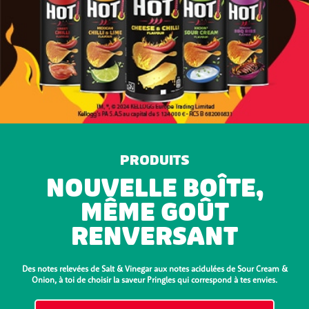
PRODUITS
NOUVELLE BOÎTE,
MÊME GOÛT
RENVERSANT
Des notes relevées de Salt & Vinegar aux notes acidulées de Sour Cream &
Onion, à toi de choisir la saveur Pringles qui correspond à tes envies.