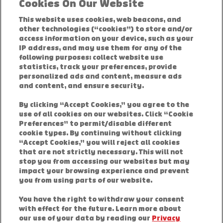
Cookies On Our Website
Conditions d'utilisation
This website uses cookies, web beacons, and
other technologies (“cookies”) to store and/or
Politique de confidentialité
access information on your device, such as your
IP address, and may use them for any of the
Conditions générales des offres
following purposes: collect website use
statistics, track your preferences, provide
personalized ads and content, measure ads
Mon compte
and content, and ensure security.
By clicking “Accept Cookies,” you agree to the
Plan du site
use of all cookies on our websites. Click “Cookie
Preferences” to permit/disable different
cookie types. By continuing without clicking
Pays/Région
“Accept Cookies,” you will reject all cookies
that are not strictly necessary. This will not
stop you from accessing our websites but may
Cookie Preferences
impact your browsing experience and prevent
you from using parts of our website.
Ethics Line
You have the right to withdraw your consent
with effect for the future. Learn more about
our use of your data by reading our
Privacy