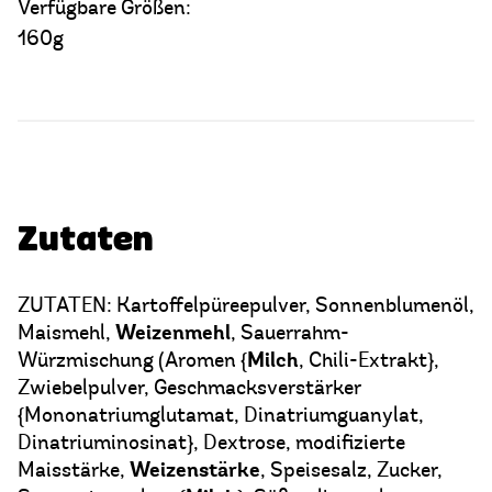
Verfügbare Größen:
160g
Zutaten
ZUTATEN: Kartoffelpüreepulver, Sonnenblumenöl,
Weizenmehl
Maismehl,
, Sauerrahm-
Milch
Würzmischung (Aromen {
, Chili-Extrakt},
Zwiebelpulver, Geschmacksverstärker
{Mononatriumglutamat, Dinatriumguanylat,
Dinatriuminosinat}, Dextrose, modifizierte
Weizenstärke
Maisstärke,
, Speisesalz, Zucker,