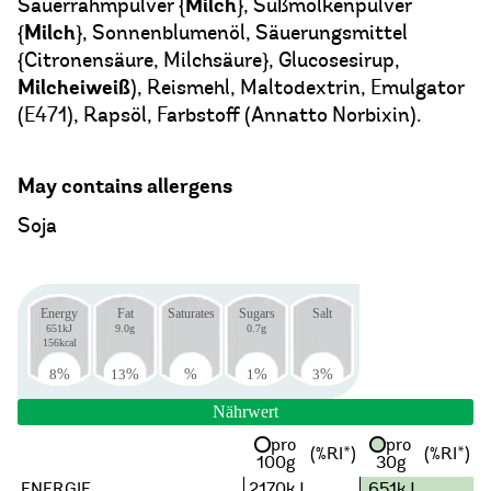
Milch
Sauerrahmpulver {
}, Süßmolkenpulver
Milch
{
}, Sonnenblumenöl, Säuerungsmittel
{Citronensäure, Milchsäure}, Glucosesirup,
Milcheiweiß
), Reismehl, Maltodextrin, Emulgator
(E471), Rapsöl, Farbstoff (Annatto Norbixin).
May contains allergens
Soja
Energy
Fat
Saturates
Sugars
Salt
651kJ
9.0g
0.7g
156kcal
8
%
13
%
%
1
%
3
%
Nährwert
pro
pro
(%RI*)
(%RI*)
100g
30g
ENERGIE
2170kJ
651kJ