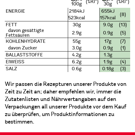
(%RI*)
(%RI*)
100g
30g
ENERGIE
2184kJ
655kJ
(8)
523kcal
157kcal
FETT
30g
9.0g
(13)
davon gesättigte
2.9g
0.9g
(5)
Fettsäuren
KOHLENHYDRATE
55g
17g
(7)
davon Zucker
3.0g
0.9g
(1)
BALLASTSTOFFE
4.2g
1.3g
EIWEISS
6.2g
1.9g
(4)
SALZ
0.6g
0.18g
(3)
Wir passen die Rezepturen unserer Produkte von
Zeit zu Zeit an; daher empfehlen wir, immer die
Zutatenlisten und Nährwertangaben auf den
Verpackungen all unserer Produkte vor dem Kauf
zu überprüfen, um Produktinformationen zu
bestimmen.