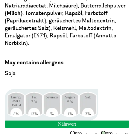
Natriumdiacetat, Milchsäure}, Buttermilchpulver
Milch
{
}, Tomatenpulver, Rapsöl, Farbstoff
{Paprikaextrakt}, geräuchertes Maltodextrin,
geräuchertes Salz), Reismehl, Maltodextrin,
Emulgator (E471), Rapsöl, Farbstoff (Annatto
Norbixin).
May contains allergens
Soja
Energy
Fat
Saturates
Sugars
Salt
655kJ
9.0g
0.9g
157kcal
8
%
13
%
%
1
%
3
%
Nährwert
pro
pro