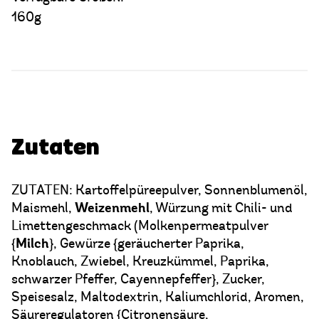
160g
Zutaten
ZUTATEN: Kartoffelpüreepulver, Sonnenblumenöl,
Weizenmehl
Maismehl,
, Würzung mit Chili- und
Limettengeschmack (Molkenpermeatpulver
Milch
{
}, Gewürze {geräucherter Paprika,
Knoblauch, Zwiebel, Kreuzkümmel, Paprika,
schwarzer Pfeffer, Cayennepfeffer}, Zucker,
Speisesalz, Maltodextrin, Kaliumchlorid, Aromen,
Säureregulatoren {Citronensäure,