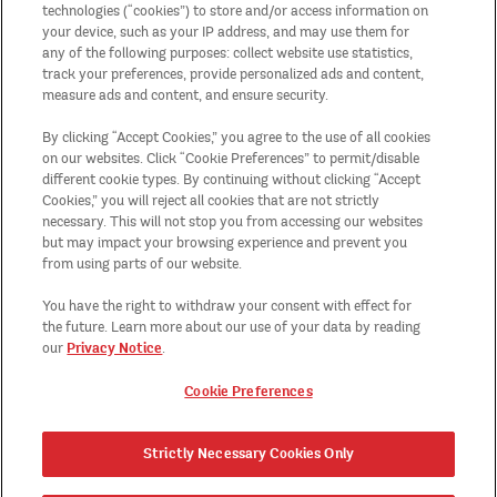
Adatvédelmi nyilatkozat
technologies (“cookies”) to store and/or access information on
your device, such as your IP address, and may use them for
any of the following purposes: collect website use statistics,
Fiókom
track your preferences, provide personalized ads and content,
measure ads and content, and ensure security.
A promóció részvételi feltételei
By clicking “Accept Cookies,” you agree to the use of all cookies
on our websites. Click “Cookie Preferences” to permit/disable
Oldaltérkép
different cookie types. By continuing without clicking “Accept
Cookies,” you will reject all cookies that are not strictly
necessary. This will not stop you from accessing our websites
Ország/régió
but may impact your browsing experience and prevent you
from using parts of our website.
Cookie Preferences
You have the right to withdraw your consent with effect for
the future. Learn more about our use of your data by reading
Privacy Notice
our
.
Cookie Preferences
Strictly Necessary Cookies Only
TM, ®, © 2026 KELLOGG Europe Trading Limited. Minden jog fenntartva.