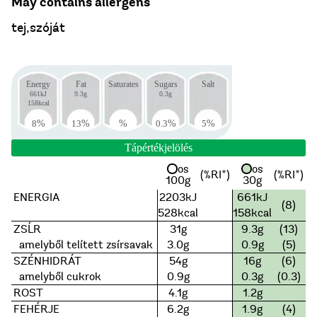
May contains allergens
tej,szóját
Energy
Fat
Saturates
Sugars
Salt
661kJ
9.3g
0.3g
158kcal
8
%
13
%
%
0.3
%
5
%
Tápértékjelölés
os
os
(%RI*)
(%RI*)
100g
30g
ENERGIA
2203kJ
661kJ
(8)
528kcal
158kcal
ZSĹR
31g
9.3g
(13)
amelyből telített zsírsavak
3.0g
0.9g
(5)
SZÉNHIDRÁT
54g
16g
(6)
amelyből cukrok
0.9g
0.3g
(0.3)
ROST
4.1g
1.2g
FEHÉRJE
6.2g
1.9g
(4)