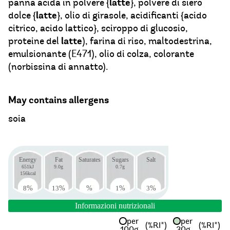
latte
panna acida in polvere {
}, polvere di siero
latte
dolce {
}, olio di girasole, acidificanti {acido
citrico, acido lattico}, sciroppo di glucosio,
latte
proteine del
), farina di riso, maltodestrina,
emulsionante (E471), olio di colza, colorante
(norbissina di annatto).
May contains allergens
soia
Energy
Fat
Saturates
Sugars
Salt
651kJ
9.0g
0.7g
156kcal
8
%
13
%
%
1
%
3
%
Informazioni nutrizionali
per
per
(%RI*)
(%RI*)
100g
30g