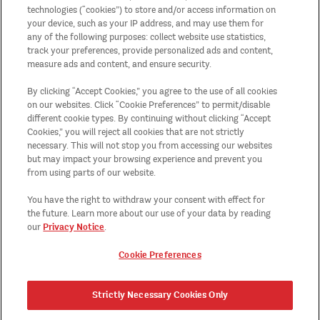
Il mio account
technologies (“cookies”) to store and/or access information on
your device, such as your IP address, and may use them for
any of the following purposes: collect website use statistics,
Dichiarazione legale
track your preferences, provide personalized ads and content,
measure ads and content, and ensure security.
Regolamenti delle promozioni
By clicking “Accept Cookies,” you agree to the use of all cookies
on our websites. Click “Cookie Preferences” to permit/disable
Mappa del sito
different cookie types. By continuing without clicking “Accept
Cookies,” you will reject all cookies that are not strictly
necessary. This will not stop you from accessing our websites
Paese/Regione
but may impact your browsing experience and prevent you
from using parts of our website.
Cookie Preferences
You have the right to withdraw your consent with effect for
the future. Learn more about our use of your data by reading
Privacy Notice
our
.
Cookie Preferences
Strictly Necessary Cookies Only
TM, ®, © 2026 KELLOGG Europe Trading Limited. Tutti i diritti riservati.