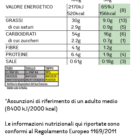
VALORE ENERGETICO
2170kJ
651kJ
(8)
520kcal
156kcal
GRASSI
30g
9.0g
(13)
di cui saturi
2.9g
0.9g
(5)
CARBOIDRATI
54g
16g
(6)
di cui zuccheri
2.2g
0.7g
(1)
FIBRE
4.1g
1.2g
PROTEINE
6.4g
1.9g
(4)
SALE
0.61g
0.18g
(3)
*Assunzioni di riferimento di un adulto medio
(8400 kJ/2000 kcal)
Le informazioni nutrizionali qui riportate sono
conformi al Regolamento Europeo 1169/2011