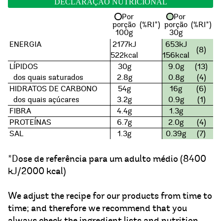
DECLARAÇÃO NUTRICIONAL
Por
Por
porção
(%RI*)
porção
(%RI*)
100g
30g
ENERGIA
2177kJ
653kJ
(8)
522kcal
156kcal
LÍPIDOS
30g
9.0g
(13)
dos quais saturados
2.8g
0.8g
(4)
HIDRATOS DE CARBONO
54g
16g
(6)
dos quais açúcares
3.2g
0.9g
(1)
FIBRA
4.4g
1.3g
PROTEÍNAS
6.7g
2.0g
(4)
SAL
1.3g
0.39g
(7)
*Dose de referência para um adulto médio (8400
kJ/2000 kcal)
We adjust the recipe for our products from time to
time; and therefore we recommend that you
always check the ingredient lists and nutrition