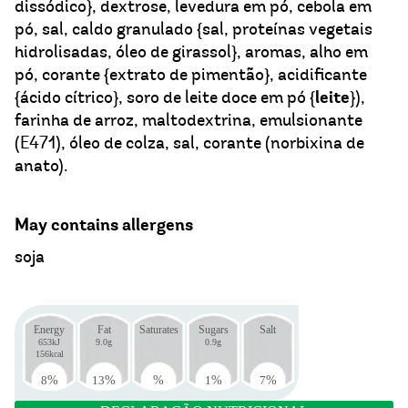
dissódico}, dextrose, levedura em pó, cebola em
pó, sal, caldo granulado {sal, proteínas vegetais
hidrolisadas, óleo de girassol}, aromas, alho em
pó, corante {extrato de pimentão}, acidificante
leite
{ácido cítrico}, soro de leite doce em pó {
}),
farinha de arroz, maltodextrina, emulsionante
(E471), óleo de colza, sal, corante (norbixina de
anato).
May contains allergens
soja
Energy
Fat
Saturates
Sugars
Salt
653kJ
9.0g
0.9g
156kcal
8
%
13
%
%
1
%
7
%