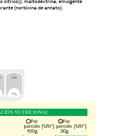
do cítrico}), maltodextrina, emulgente
lorante (norbixina de annato).
s
Salt
7
%
CIÓN NUTRICIONAL
Por
Por
porción
(%RI*)
porción
(%RI*)
100g
30g