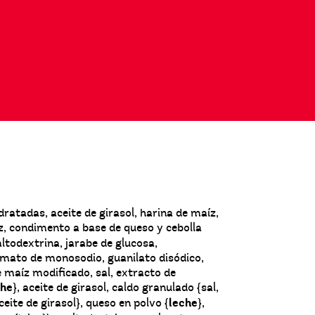
atadas, aceite de girasol, harina de maíz,
oz, condimento a base de queso y cebolla
ltodextrina, jarabe de glucosa,
amato de monosodio, guanilato disódico,
e maíz modificado, sal, extracto de
che
}, aceite de girasol, caldo granulado {sal,
ceite de girasol}, queso en polvo {
leche
},