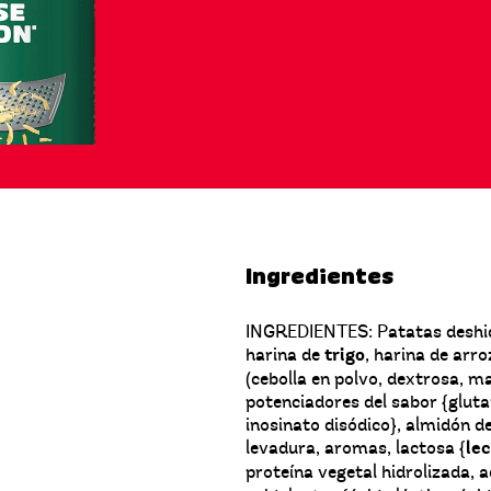
Ingredientes
INGREDIENTES: Patatas deshidr
harina de
trigo
, harina de arr
(cebolla en polvo, dextrosa, ma
potenciadores del sabor {glut
inosinato disódico}, almidón d
levadura, aromas, lactosa {
le
proteína vegetal hidrolizada, a