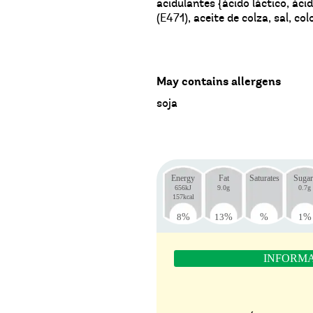
acidulantes {ácido láctico, áci
(E471), aceite de colza, sal, co
May contains allergens
soja
Energy
Fat
Saturates
Sugar
656kJ
9.0g
0.7g
157kcal
8
%
13
%
%
1
%
INFORMA