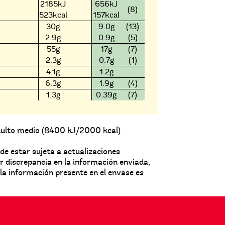
2185kJ
656kJ
(8)
523kcal
157kcal
30g
9.0g
(13)
2.9g
0.9g
(5)
55g
17g
(7)
2.3g
0.7g
(1)
4.1g
1.2g
6.3g
1.9g
(4)
1.3g
0.39g
(7)
adulto medio (8400 kJ/2000 kcal)
de estar sujeta a actualizaciones
er discrepancia en la información enviada,
la información presente en el envase es