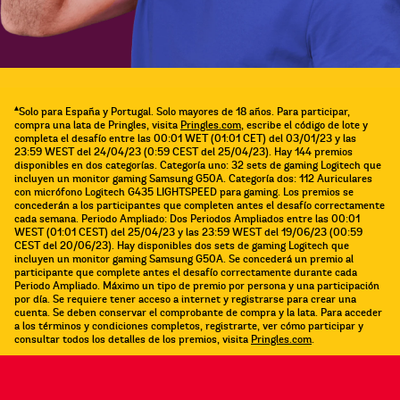
▴
Solo para España y Portugal. Solo mayores de 18 años. Para participar,
compra una lata de Pringles, visita
Pringles.com
, escribe el código de lote y
completa el desafío entre las 00:01 WET (01:01 CET) del 03/01/23 y las
23:59 WEST del 24/04/23 (0:59 CEST del 25/04/23). Hay 144 premios
disponibles en dos categorías. Categoría uno: 32 sets de gaming Logitech que
incluyen un monitor gaming Samsung G50A. Categoría dos: 112 Auriculares
con micrófono Logitech G435 LIGHTSPEED para gaming. Los premios se
concederán a los participantes que completen antes el desafío correctamente
cada semana. Periodo Ampliado: Dos Periodos Ampliados entre las 00:01
WEST (01:01 CEST) del 25/04/23 y las 23:59 WEST del 19/06/23 (00:59
CEST del 20/06/23). Hay disponibles dos sets de gaming Logitech que
incluyen un monitor gaming Samsung G50A. Se concederá un premio al
participante que complete antes el desafío correctamente durante cada
Periodo Ampliado. Máximo un tipo de premio por persona y una participación
por día. Se requiere tener acceso a internet y registrarse para crear una
cuenta. Se deben conservar el comprobante de compra y la lata. Para acceder
a los términos y condiciones completos, registrarte, ver cómo participar y
consultar todos los detalles de los premios, visita
Pringles.com
.