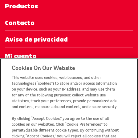
Productos
Contacto
Aviso de privacidad
Mi cuenta
ENTRA AHORA
Cookies On Our Website
Aviso legal
This website uses cookies, web beacons, and other
technologies (“cookies”) to store and/or access information
Términos y condiciones de las
on your device, such as your IP address, and may use them
for any of the following purposes: collect website use
promociones
statistics, track your preferences, provide personalized ads
and content, measure ads and content, and ensure security.
Mapa del sitio
By clicking “Accept Cookies,” you agree to the use of all
cookies on our websites. Click “Cookie Preferences” to
País/Región
permit/disable different cookie types. By continuing without
clicking “Accept Cookies,” you will reject all cookies that are