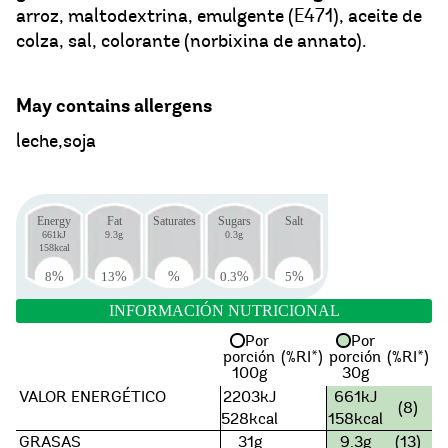
arroz, maltodextrina, emulgente (E471), aceite de
colza, sal, colorante (norbixina de annato).
May contains allergens
leche,soja
Energy
Fat
Saturates
Sugars
Salt
661kJ
9.3g
0.3g
158kcal
8
%
13
%
%
0.3
%
5
%
INFORMACIÓN NUTRICIONAL
Por
Por
porción
(%RI*)
porción
(%RI*)
100g
30g
VALOR ENERGÉTICO
2203kJ
661kJ
(8)
528kcal
158kcal
GRASAS
31g
9.3g
(13)