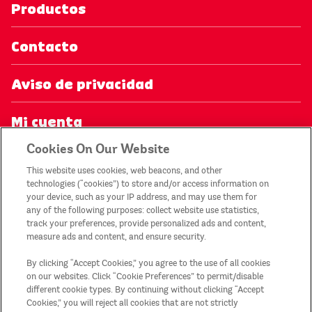
Productos
Contacto
Aviso de privacidad
Mi cuenta
Cookies On Our Website
Aviso legal
This website uses cookies, web beacons, and other
technologies (“cookies”) to store and/or access information on
Términos y condiciones de las
your device, such as your IP address, and may use them for
any of the following purposes: collect website use statistics,
promociones
track your preferences, provide personalized ads and content,
measure ads and content, and ensure security.
Mapa del sitio
By clicking “Accept Cookies,” you agree to the use of all cookies
on our websites. Click “Cookie Preferences” to permit/disable
different cookie types. By continuing without clicking “Accept
País/Región
Cookies,” you will reject all cookies that are not strictly