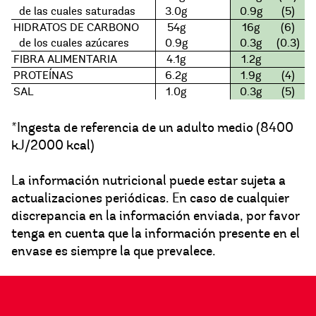
de las cuales saturadas
3.0g
0.9g
(5)
HIDRATOS DE CARBONO
54g
16g
(6)
de los cuales azúcares
0.9g
0.3g
(0.3)
FIBRA ALIMENTARIA
4.1g
1.2g
PROTEÍNAS
6.2g
1.9g
(4)
SAL
1.0g
0.3g
(5)
*Ingesta de referencia de un adulto medio (8400
kJ/2000 kcal)
La información nutricional puede estar sujeta a
actualizaciones periódicas. En caso de cualquier
discrepancia en la información enviada, por favor
tenga en cuenta que la información presente en el
envase es siempre la que prevalece.