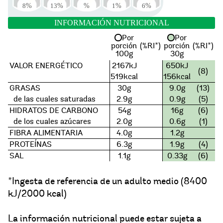
8
%
13
%
%
1
%
6
%
INFORMACIÓN NUTRICIONAL
Por
Por
porción
(%RI*)
porción
(%RI*)
100g
30g
VALOR ENERGÉTICO
2167kJ
650kJ
(8)
519kcal
156kcal
GRASAS
30g
9.0g
(13)
de las cuales saturadas
2.9g
0.9g
(5)
HIDRATOS DE CARBONO
54g
16g
(6)
de los cuales azúcares
2.0g
0.6g
(1)
FIBRA ALIMENTARIA
4.0g
1.2g
PROTEÍNAS
6.3g
1.9g
(4)
SAL
1.1g
0.33g
(6)
*Ingesta de referencia de un adulto medio (8400
kJ/2000 kcal)
La información nutricional puede estar sujeta a