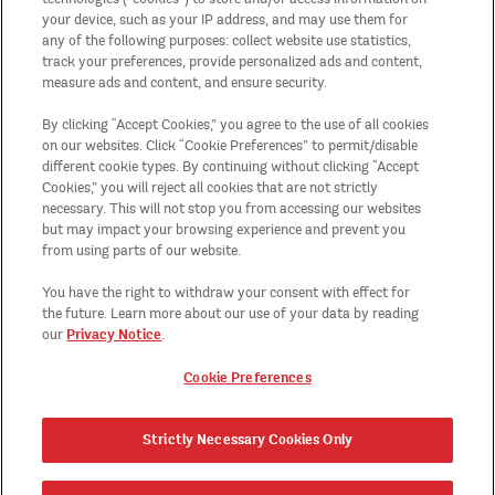
Términos y condiciones de las
your device, such as your IP address, and may use them for
any of the following purposes: collect website use statistics,
promociones
track your preferences, provide personalized ads and content,
measure ads and content, and ensure security.
Mapa del sitio
By clicking “Accept Cookies,” you agree to the use of all cookies
on our websites. Click “Cookie Preferences” to permit/disable
different cookie types. By continuing without clicking “Accept
País/Región
Cookies,” you will reject all cookies that are not strictly
necessary. This will not stop you from accessing our websites
Cookie Preferences
but may impact your browsing experience and prevent you
from using parts of our website.
Ethics Line
You have the right to withdraw your consent with effect for
the future. Learn more about our use of your data by reading
Privacy Notice
our
.
Cookie Preferences
Strictly Necessary Cookies Only
TM, ®, © 2026 KELLOGG Europe Trading Limited. All rights reserved.