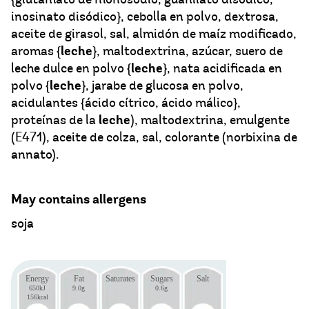
inosinato disódico}, cebolla en polvo, dextrosa,
aceite de girasol, sal, almidón de maíz modificado,
leche
aromas {
}, maltodextrina, azúcar, suero de
leche
leche dulce en polvo {
}, nata acidificada en
leche
polvo {
}, jarabe de glucosa en polvo,
acidulantes {ácido cítrico, ácido málico},
leche
proteínas de la
), maltodextrina, emulgente
(E471), aceite de colza, sal, colorante (norbixina de
annato).
May contains allergens
soja
Energy
Fat
Saturates
Sugars
Salt
650kJ
9.0g
0.6g
156kcal