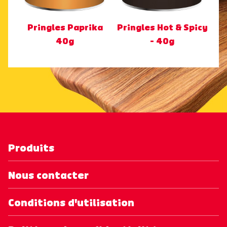
Pringles Paprika
Pringles Hot & Spicy
40g
- 40g
Produits
Nous contacter
Conditions d'utilisation