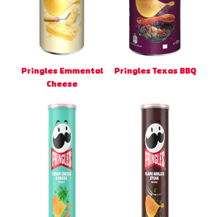
Pringles Emmental
Pringles Texas BBQ
Cheese