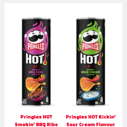
Pringles HOT
Pringles HOT Kickin'
Smokin' BBQ Ribs
Sour Cream Flavour