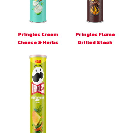
Pringles Cream
Pringles Flame
Cheese & Herbs
Grilled Steak