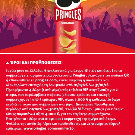
ΌΡΟΙ ΚΑΙ ΠΡΟΫΠΟΘΈΣΕΙΣ
Ισχύει μόνο σε Ελλάδα. Αποκλειστικά για άτομα 18 ετών και άνω. Για να
συμμετάσχετε, αγοράστε μια συσκευασία Pringles, σκανάρετε τον κωδικό QR
ή επισκεφθείτε το pringles.com, κάντε εγγραφή ή συνδεθείτε και
ολοκληρώστε επιτυχώς τη δοκιμασία από 01/07/26 έως 31/10/26.
Προσφέρονται 4 δώρα (1 ανά μήνα) ενός ταξιδιού VIP στην Ίμπιζα για 2
άτομα, που περιλαμβάνει πτήσεις, 3 διανυκτερεύσεις και επιλογή
συμμετοχής σε 1 από 5 εμπειρίες VIP, αξίας 4.000 € η καθεμία. Το δώρο
κερδίζει ο ταχύτερος συμμετέχων ανά μήνα. Διευρυμένη προωθητική
περίοδος: από 01/11/26 έως 30/12/26, 1 ταξίδι VIP στην Ίμπιζα για 2 άτομα
(όπως παραπάνω) αξίας 4.000 €, για τον ταχύτερο συμμετέχοντα.
Επιτρέπεται 1 δώρο ανά άτομο και 1 συμμετοχή την ημέρα ανά άτομο.
Φυλάξτε την απόδειξη.
Όροι και προϋποθέσεις και λεπτομέρειες δώρου/
εμπειρίας: www.pringles.com/summer26.