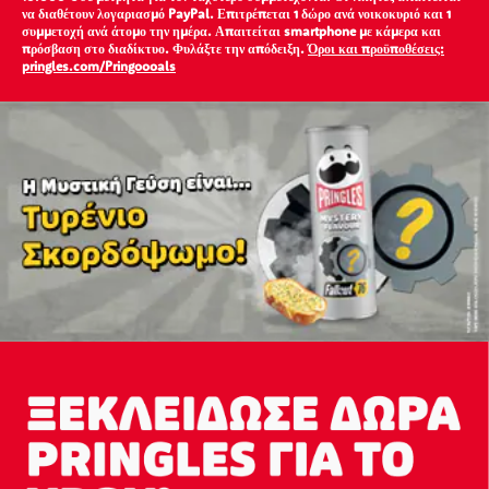
να διαθέτουν λογαριασμό PayPal. Επιτρέπεται 1 δώρο ανά νοικοκυριό και 1
συμμετοχή ανά άτομο την ημέρα. Απαιτείται smartphone με κάμερα και
πρόσβαση στο διαδίκτυο. Φυλάξτε την απόδειξη.
Όροι και προϋποθέσεις:
pringles.com/Pringoooals