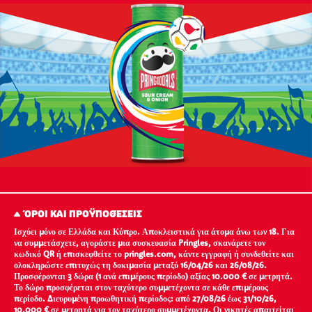
ΌΡΟΙ ΚΑΙ ΠΡΟΫΠΟΘΈΣΕΙΣ
Ισχύει μόνο σε Ελλάδα και Κύπρο. Αποκλειστικά για άτομα άνω των 18. Για
να συμμετάσχετε, αγοράστε μια συσκευασία Pringles, σκανάρετε τον
κωδικό QR ή επισκεφθείτε το pringles.com, κάντε εγγραφή ή συνδεθείτε και
ολοκληρώστε επιτυχώς τη δοκιμασία μεταξύ 16/04/26 και 26/08/26.
Προσφέρονται 3 δώρα (1 ανά επιμέρους περίοδο) αξίας 10.000 € σε μετρητά.
Το δώρο προσφέρεται στον ταχύτερο συμμετέχοντα σε κάθε επιμέρους
περίοδο. Διευρυμένη προωθητική περίοδος: από 27/08/26 έως 31/10/26,
10.000 € σε μετρητά για τον ταχύτερο συμμετέχοντα. Οι νικητές απαιτείται