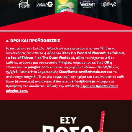
ΌΡΟΙ ΚΑΙ ΠΡΟΫΠΟΘΈΣΕΙΣ
Ισχύει μόνο στην Ελλάδα. Αποκλειστικά για άτομα άνω των 18. Για να
διεκδικήσεις ένα από τα 4 δώρα για Xbox (1 x World of Warcraft, 1 x Fallout,
1 x Sea of Thieves ή 1 x The Outer Worlds 2), αξίας τουλάχιστον 2 € το
καθένα, αγόρασε μια συσκευασία Pringles, σάρωσε τον κωδικό QR ή
επισκέψου το pringles.com και κάνε εγγραφή ή συνδέσου από 6/1/26 έως
15/7/26. Απαιτείται λογαριασμός Xbox/Battle.net/Bethesda.net και το
αντίστοιχο παιχνίδι. Έως μία συμμετοχή την ημέρα και έως ένα από το κάθε
δώρο (4 συνολικά) ανά άτομο. Απαιτείται smartphone με κάμερα και
πρόσβαση στο διαδίκτυο. Φύλαξε την απόδειξη.
Όροι και προϋποθέσεις:
pringles.com.