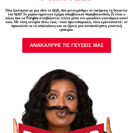
Όλα ξεκίνησαν με μια ιδέα το 1956, που μετατράπηκε σε εφεύρεση τη δεκαετία
του 1970! Το χαρακτηριστικό σχήμα υπερβολικού παραβολοειδούς (!) είναι ο
λόγος που τα Pringles στοιβάζονται τέλεια μέσα στο μοναδικό κυλινδρικό κουτί
τους. Με τόση ιστορία πίσω τους -τόσο πρωτοποριακά, τόσο κρατσανιστά- σε
προκαλούν να τα απολαύσεις και να ζήσεις μια ανεπανάληπτη γευστική
εμπειρία.
ΑΝΑΚΑΛΥΨΕ ΤΙΣ ΓΕΥΣΕΙΣ ΜΑΣ