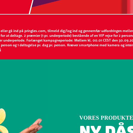
, eller gå ind på pringles.com, tilmeld dig/log ind og gennemfør udfordringen mell
 at deltage. 2 præmier (1 pr. underperiode) bestående af en VIP rejse for 2 personer 
hver underperiode. Forlænget kampagneperiode: Mellem kl. 00.01 CEST den 30.09.2026 o
r. person og 1 deltagelse pr. dag pr. person. Kræver smartphone med kamera og inter
6
VORES PRODUKT
NY DÅ