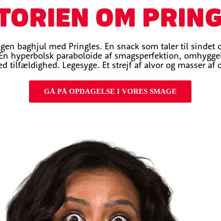
TORIEN OM PRIN
gen baghjul med Pringles. En snack som taler til sindet 
n hyperbolsk paraboloide af smagsperfektion, omhyggeli
d tilfældighed. Legesyge. Et strejf af alvor og masser a
GÅ PÅ OPDAGELSE I VORES SMAGE