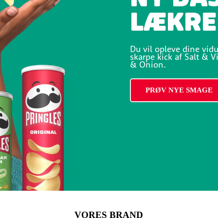
LÆKRE
Du vil opleve dine vidu
skarpe kick af Salt & 
& Onion.
PRØV NYE SMAGE
VORES BRAND