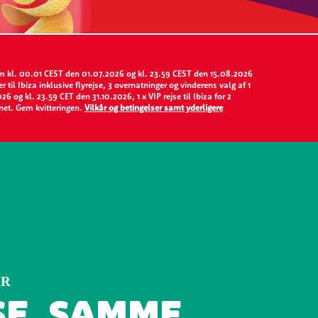
em kl. 00.01 CEST den 01.07.2026 og kl. 23.59 CEST den 15.08.2026
til Ibiza inklusive flyrejse, 3 overnatninger og vinderens valg af 1
g kl. 23.59 CET den 31.10.2026, 1 x VIP rejse til Ibiza for 2
net. Gem kvitteringen.
Vilkår og betingelser samt yderligere
ER
SE, SAMME