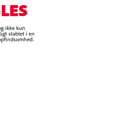
GLES
og ikke kun
gt stablet i en
f opfindsomhed.