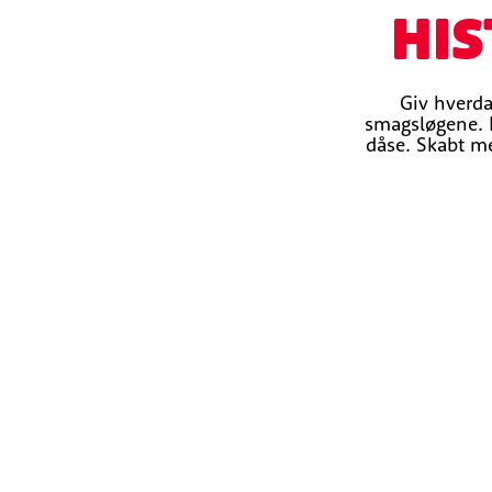
HIS
Giv hverda
smagsløgene. E
dåse. Skabt me